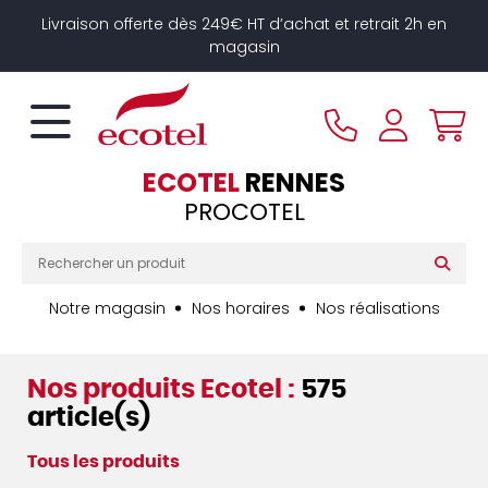
Panneau de gestion des cookies
Livraison offerte dès 249€ HT d’achat et retrait 2h en
magasin
ECOTEL
RENNES
PROCOTEL
Notre magasin
Nos horaires
Nos réalisations
Nos produits Ecotel :
575
article(s)
Tous les produits