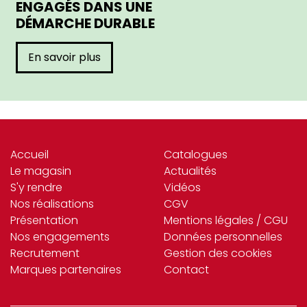
ENGAGÉS DANS UNE
DÉMARCHE DURABLE
En savoir plus
Accueil
Catalogues
Le magasin
Actualités
S'y rendre
Vidéos
Nos réalisations
CGV
Présentation
Mentions légales / CGU
Nos engagements
Données personnelles
Recrutement
Gestion des cookies
Marques partenaires
Contact