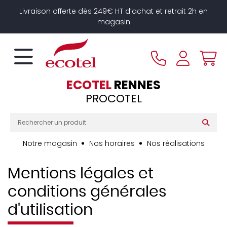
Panneau de gestion des cookies
Livraison offerte dès 249€ HT d’achat et retrait 2h en
magasin
ECOTEL
RENNES
PROCOTEL
Notre magasin
Nos horaires
Nos réalisations
Mentions légales et
conditions générales
d'utilisation